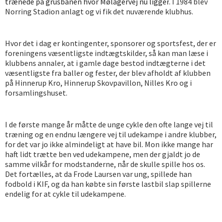
trænede på grusbanen hvor Mølagervej nu ligger
. I 1984 blev
Norring Stadion anlagt og vi fik det nuværende klubhus.
Hvor det i dag er kontingenter, sponsorer og sportsfest, der er
foreningens væsentligste indtægtskilder, så kan man læse i
klubbens annaler, at i gamle dage bestod indtægterne i det
væsentligste fra baller og fester, der blev afholdt af klubben
på Hinnerup Kro, Hinnerup Skovpavillon, Nilles Kro og i
forsamlingshuset.
I de første mange år måtte de unge cykle den ofte lange vej til
træning og en endnu længere vej til udekampe i andre klubber,
for det var jo ikke almindeligt at have bil. Mon ikke mange har
haft lidt trætte ben ved udekampene, men der gjaldt jo de
samme vilkår for modstanderne, når de skulle spille hos os.
Det fortælles, at da Frode Laursen var ung, spillede han
fodbold i KIF, og da han købte sin første lastbil slap spillerne
endelig for at cykle til udekampene.